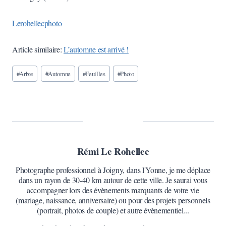
Lerohellecphoto
Article similaire:
L’automne est arrivé !
Étiquettes
#
Arbre
#
Automne
#
Feuilles
#
Photo
de
la
publication :
Rémi Le Rohellec
Photographe professionnel à Joigny, dans l'Yonne, je me déplace
dans un rayon de 30-40 km autour de cette ville. Je saurai vous
accompagner lors des évènements marquants de votre vie
(mariage, naissance, anniversaire) ou pour des projets personnels
(portrait, photos de couple) et autre évènementiel...